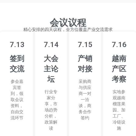
会议议程
精心安排的四天议程，全方位覆盖产业交流需求
7.13
7.14
7.15
7.16
签到
大会
产销
越南
交流
主论
对接
产区
坛
考察
参会嘉
采购商
宾签
与供应
行业专
实地参
到，领
商一对
家分
观越南
取会议
一洽
享，市
榴莲果
资料，
谈，商
场趋势
园、加
自由交
务合作
分析，
工厂、
流环节
签约
政策解
冷链设
读
施