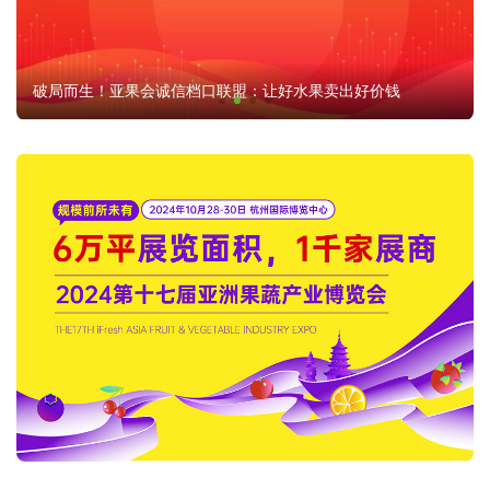
破局而生！亚果会诚信档口联盟：让好水果卖出好价钱