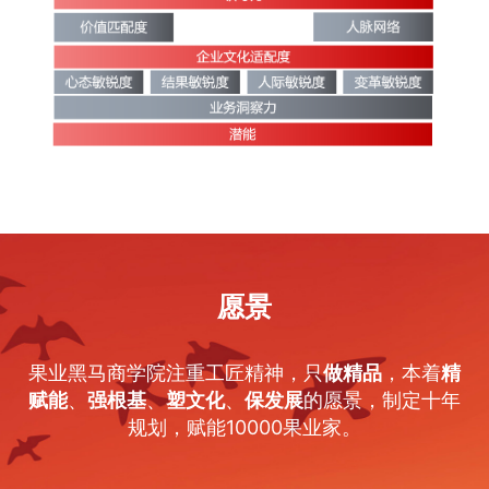
愿景
果业黑马商学院注重工匠精神，只
做精品
，本着
精
赋能
、
强根基
、
塑文化
、
保发展
的愿景，制定十年
规划，赋能10000果业家。