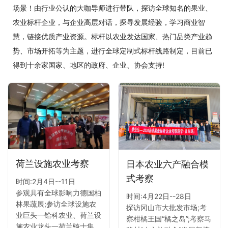
场景！由行业公认的大咖导师进行带队，探访全球知名的果业、
农业标杆企业，与企业高层对话，探寻发展经验，学习商业智
慧，链接优质产业资源。标杆以农业发达国家、热门品类产业趋
势、市场开拓等为主题，进行全球定制式标杆线路制定，目前已
得到十余家国家、地区的政府、企业、协会支持!
荷兰设施农业考察
日本农业六产融合模
式考察
时间:2月4日--11日
参观具有全球影响力德国柏
时间:4月22日--28日
林果蔬展;参访全球设施农
探访冈山市大批发市场;考
业巨头一铪科农业、荷兰设
察柑橘王国“橘之岛”;考察马
施农业龙头一荷兰骑士集