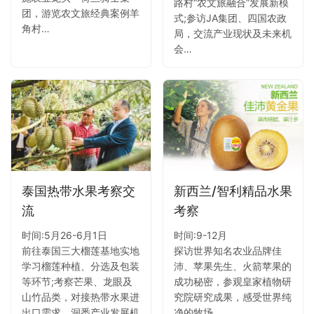
路村“农文旅融合”发展新模
团，游览农文旅经典案例羊
式;参访JA集团、四国农政
角村…
局，交流产业现状及未来机
会…
泰国热带水果考察交
新西兰/智利精品水果
流
考察
时间:5月26-6月1日
时间:9-12月
前往泰国三大榴莲基地实地
探访世界知名农业品牌佳
学习榴莲种植、分选及包装
沛、苹果先生、火箭苹果的
等环节;考察芒果、龙眼及
成功秘密，参观皇家植物研
山竹品类，对接热带水果进
究院研究成果，感受世界纯
出口需求，洞悉产业发展机
净的牧场…