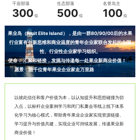
千亩部落
生态部落
名誉岛主
300
500
100
位
位
位
果业岛（Fruit Elite Island），是由一群80/90/00后的水果
行业富有创新思维和商业温度的青年企业家联合发起的全国
性、行业性企业家学习组织。
使命： 汇聚和链接，发掘与传递每一处果业新商业价值！
愿景：陪千位青年果业企业家走万里路
以彼此信任和客户价值为本，以认知提升和思想碰撞为切
入点，以标杆企业案例学习和闭门私董会等线上线下体系
化学习为核心模式，帮助青年果业企业家实现资源链接、
学习提升与价值共建，实现企业可持续发展，传递果业新
商业价值！