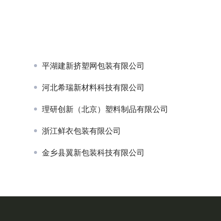
日，杭州国际博览中心，第十八届
业博览会暨第三届水果渠道食品
破局而生！亚果会诚信档口联盟：让
盒展高能来袭！
卖出好价钱
平湖建新挤塑网包装有限公司
河北希瑞新材料科技有限公司
理研创新（北京）塑料制品有限公司
浙江鲜衣包装有限公司
金乡县翼新包装科技有限公司