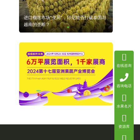
好水果
进口榴莲市场“变局”，印尼能否打破泰国与
最后10席
越南的垄断？
展位抢订倒
在线咨询
咨询电话
水果名片
资源库