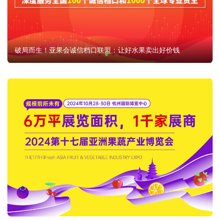
破局而生！亚果会诚信档口联盟：让好水果卖出好价钱