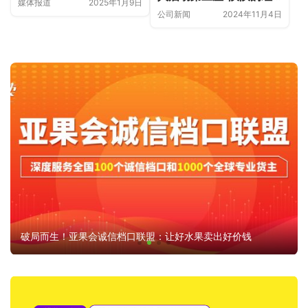
媒体报道
2025年1月9日
心·书香校园公益图书馆”
公司新闻
2024年11月4日
筹建仪式
破局而生！亚果会诚信档口联盟：让好水果卖出好价钱