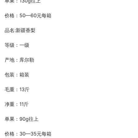
单果：130g往上
价格：50—60元每箱
品名:新疆香梨
等级：一级
产地：库尔勒
包装：箱装
毛重：13斤
净重：11斤
单果：90g往上
价格：30—35元每箱