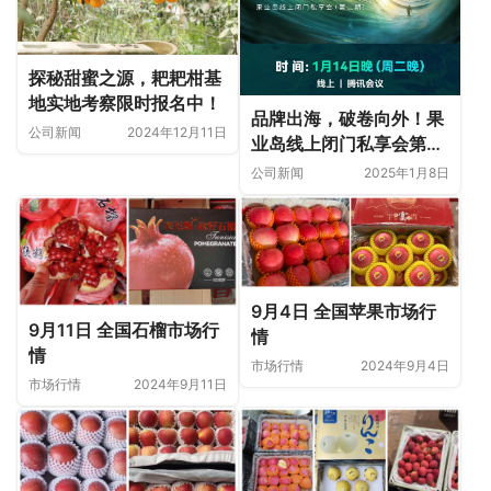
探秘甜蜜之源，耙耙柑基
地实地考察限时报名中！
品牌出海，破卷向外！果
公司新闻
2024年12月11日
业岛线上闭门私享会第二
期
公司新闻
2025年1月8日
9月4日 全国苹果市场行
9月11日 全国石榴市场行
情
情
市场行情
2024年9月4日
市场行情
2024年9月11日