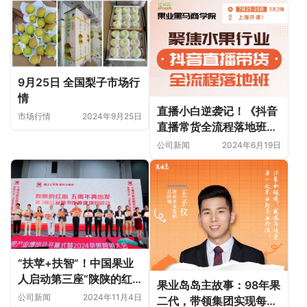
9月25日 全国梨子市场行
情
直播小白逆袭记！《抖音
市场行情
2024年9月25日
直播常货全流程落地班》
开课，全程干货，助你秒
公司新闻
2024年6月19日
变带货王！
“扶苹+扶智”！中国果业
人启动第三座“陕陕的红
果业岛岛主故事：98年果
心·书香校园公益图书馆”
公司新闻
2024年11月4日
二代，带领集团实现每年