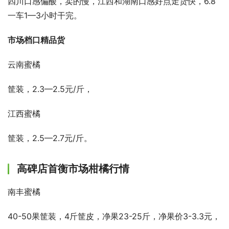
四川口感偏酸，卖的慢，江西和湖南口感好点走货快，6.8
一车1—3小时干完。
市场档口精品货
云南蜜橘
筐装，2.3—2.5元/斤，
江西蜜橘
筐装，2.5—2.7元/斤。
高碑店首衡市场柑橘行情
南丰蜜橘
40-50果筐装，4斤筐皮，净果23-25斤，净果价3-3.3元，