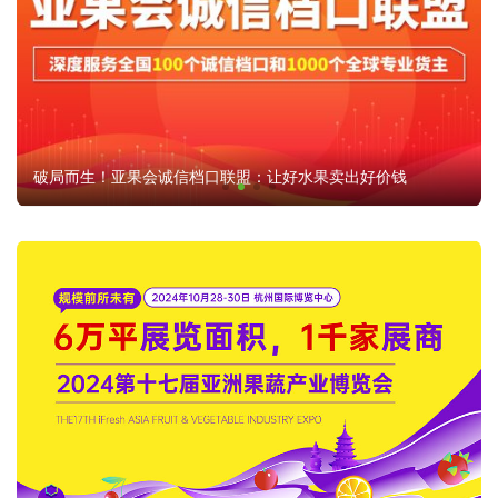
破局而生！亚果会诚信档口联盟：让好水果卖出好价钱