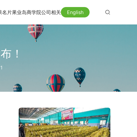
果名片
果业岛
商学院
公司相关
English
发布！
1