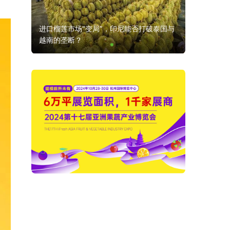
破泰国与
最后10席！错过再无！2025云南蓝莓大会
展位抢订倒计时！