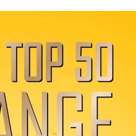
亚果会诚信档口联盟：让好水果
进口榴莲市场“变局”，印尼能否打
越南的垄断？