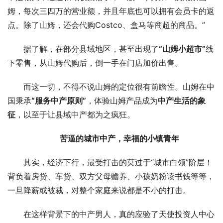
姆，每次三四万的营业额，并且年底也可以拥有会员卡的返
点。除了山姆，还会代购Costco、盒马等商超的商品。”
据了解，在部分县域地区，甚至出现了
“山姆小超市”
线
下零售，从山姆代购后，倒一手在门店加价出售。
而这一切，不得不说山姆的定位很有前瞻性。山姆在中
国秉承
“服务中产原则”
，体验山姆产品成为
中产生活的象
征
，以至于让县域中产都为之疯狂。
苦逼的城市中产，幸福的小镇青年
其实，经济下行，最受打击的莫过于“城市白领”阶层！
背负着房贷、车贷、双方父母赡养、小孩奶粉读书钱等等，
一旦降薪或被裁，对整个家庭来说都是不小的打击。
在这样背景下的中产男人，真的应验了天使投资人中心