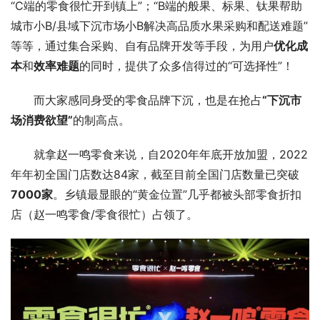
“C端的零食很忙开到镇上”；“B端的般果、标果、钛果帮助
城市小B/县域下沉市场小B解决高品质水果采购和配送难题”
等等，通过集合采购、自有品牌开发等手段，为用户
优化成
本
和
效率难题
的同时，提供了众多信得过的“可选择性”！
而大家感同身受的零食品牌下沉，也是在抢占
“下沉市
场消费欲望”
的制高点。
就拿赵一鸣零食来说，自2020年年底开放加盟，2022
年年初全国门店数达84家，截至目前全国门店数量已突破
7000家
。乡镇最显眼的“黄金位置”几乎都被头部零食折扣
店（赵一鸣零食/零食很忙）占领了。