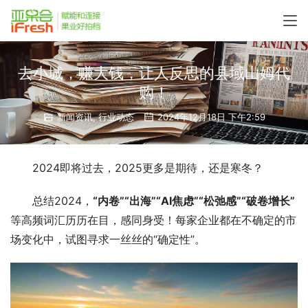
去小城，赚大钱，让人反思的县域山姆代
购！
新闻资讯
,
行业动态
2024年12月18日 下午2:59
2024即将过去，2025更多是期待，还是寒冬？
总结2024，
“内卷”“出海”“AI焦虑”“松弛感”“
破卷增长
”
等高频词汇历历在目，感同身受！每家企业都在不确定的市
场变化中，试图寻求一丝丝的“确定性”。