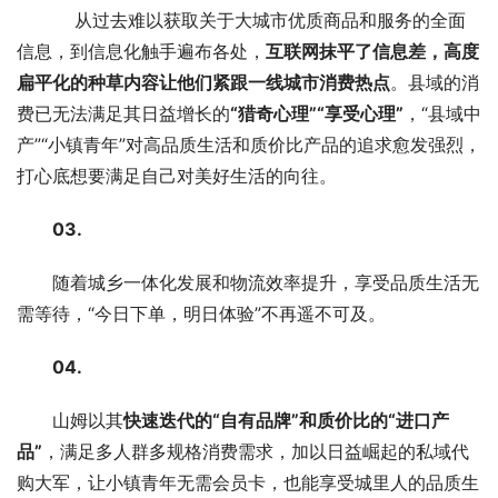
    从过去难以获取关于大城市优质商品和服务的全面
信息，到信息化触手遍布各处，
互联网抹平了信息差，高度
扁平化的种草内容让他们紧跟一线城市消费热点
。县域的消
费已无法满足其日益增长的
“猎奇心理”“享受心理”
，“县域中
产”“小镇青年”对高品质生活和质价比产品的追求愈发强烈，
打心底想要满足自己对美好生活的向往。
03. 
随着城乡一体化发展和物流效率提升，享受品质生活无
需等待，“今日下单，明日体验”不再遥不可及。
04. 
山姆以其
快速迭代的“自有品牌”和质价比的“进口产
品”
，满足多人群多规格消费需求，加以日益崛起的私域代
购大军，让小镇青年无需会员卡，也能享受城里人的品质生