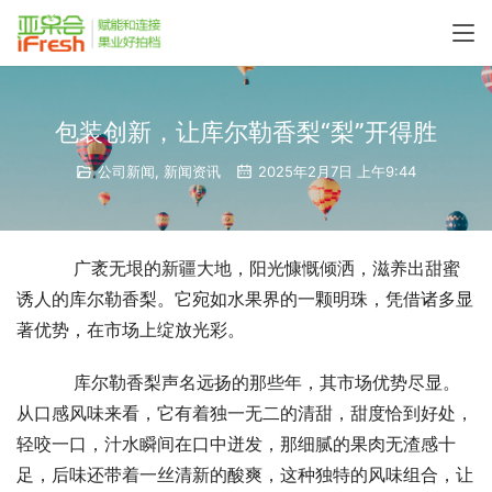
包装创新，让库尔勒香梨“梨”开得胜
公司新闻
,
新闻资讯
2025年2月7日 上午9:44
    广袤无垠的新疆大地，阳光慷慨倾洒，滋养出甜蜜
诱人的库尔勒香梨。它宛如水果界的一颗明珠，凭借诸多显
著优势，在市场上绽放光彩。
    库尔勒香梨声名远扬的那些年，其市场优势尽显。
从口感风味来看，它有着独一无二的清甜，甜度恰到好处，
轻咬一口，汁水瞬间在口中迸发，那细腻的果肉无渣感十
足，后味还带着一丝清新的酸爽，这种独特的风味组合，让