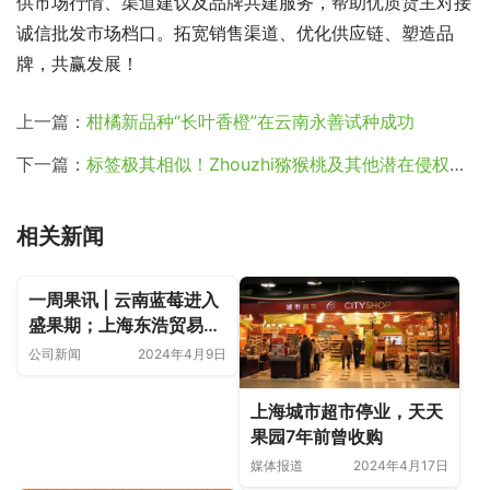
供市场行情、渠道建议及品牌共建服务，帮助优质货主对接
诚信批发市场档口。拓宽销售渠道、优化供应链、塑造品
牌，共赢发展！
上一篇：
柑橘新品种“长叶香橙”在云南永善试种成功
下一篇：
标签极其相似！Zhouzhi猕猴桃及其他潜在侵权品牌已被佳沛纳入常规监测计划
相关新闻
一周果讯 | 云南蓝莓进入
盛果期；上海东浩贸易
“豪掷”20亿采购泰国榴
公司新闻
2024年4月9日
莲；越南北江荔枝减产
50%
上海城市超市停业，天天
果园7年前曾收购
媒体报道
2024年4月17日