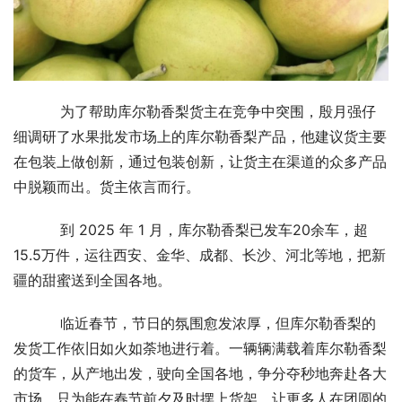
    为了帮助库尔勒香梨货主在竞争中突围，殷月强仔
细调研了水果批发市场上的库尔勒香梨产品，他建议货主要
在包装上做创新，通过包装创新，让货主在渠道的众多产品
中脱颖而出。货主依言而行。
    到 2025 年 1 月，库尔勒香梨已发车20余车，超
15.5万件，运往西安、金华、成都、长沙、河北等地，把新
疆的甜蜜送到全国各地。
    临近春节，节日的氛围愈发浓厚，但库尔勒香梨的
发货工作依旧如火如荼地进行着。一辆辆满载着库尔勒香梨
的货车，从产地出发，驶向全国各地，争分夺秒地奔赴各大
市场，只为能在春节前夕及时摆上货架，让更多人在团圆的