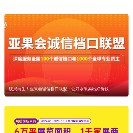
破局而生！亚果会诚信档口联盟：让好水果卖出好价钱