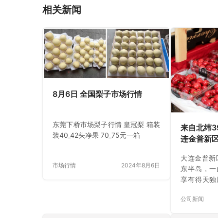
相关新闻
8月6日 全国梨子市场行情
东莞下桥市场梨子行情 皇冠梨 箱装
来自北纬3
装40_42头净果 70_75元一箱
连金普新
动成都专
大连金普新
市场行情
2024年8月6日
东半岛，一
享有得天独
金普新区的
公司新闻
候和山地条
生长提供了