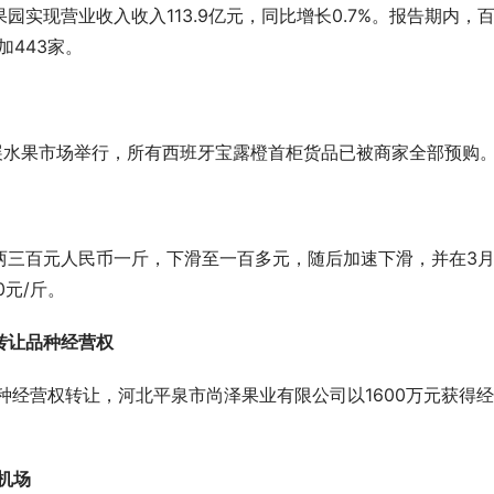
果园实现营业收入收入113.9亿元，同比增长0.7%。报告期内，
加443家。
场“变局”，印尼能否打破泰国与
最后10席！错过再无！2025云南
？
展位抢订倒计时！
海辉展水果市场举行，所有西班牙宝露橙首柜货品已被商家全部预购
两三百元人民币一斤，下滑至一百多元，随后加速下滑，并在3
0元/斤。
元转让品种经营权
品种经营权转让，河北平泉市尚泽果业有限公司以1600万元获得
机场