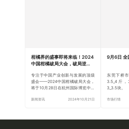
金普大樱桃
感好、耐贮
青睐。如今
植面积达14
余吨，产值
市乃至全国
普新区大樱
涵盖了50
早、萨米系
9月6日 
种以其独特
者喜…
柑橘界的盛事即将来临！2024
中国柑橘破局大会，破局逆
东莞下桥市
袭！
3.5_4斤，
专注于中国产业创新与发展的顶级
3_3.5块。
盛会——2024中国柑橘破局大会，
将于10月28日在杭州国际博览中心
市场行情
C馆论坛区C隆重举行！ 行业领袖、
新闻资讯
2024年10月21日
种植达人、渠道大牛、创新专家齐
聚一堂，共同探讨中国柑橘产业的
未来趋势和创新技术！现场还将由