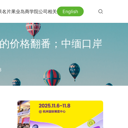
果名片
果业岛
商学院
公司相关
English
莲的价格翻番；中缅口岸
3