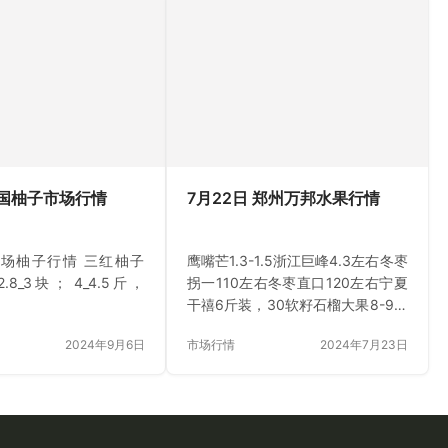
济高质量发展的关键。 2024年6月
个头儿大、色泽艳、口
24日下午，中国苹果产业协会品牌
运，深受商家和消费者
沙龙会第二期——“苹果区域公用品
，金普新区的大樱桃栽
牌共建共享与价值实现”在线上成功
.8万亩，年产量达14万
举行，旨在深入探讨苹果区域品牌
超过50亿元，成为大连
的建设与发展，促进苹果产业的转
樱桃产业的领军者。 金
型升级。 本次直播沙龙会由中国苹
桃栽种品种丰富多样，
果产业协会主办，中国苹果产业协
余种不同品种。其中，美
会品牌建设分会和iFresh亚果会共…
列、红灯等传统优质品
全国柚子市场行情
7月22日 郑州万邦水果行情
的口感和品质深受消费
场柚子行情 三红柚子
鹰嘴芒1.3-1.5浙江巨峰4.3左右冬枣
2.8_3块； 4_4.5斤，
拐一110左右冬枣直口120左右宁夏
干禧6斤装，30软籽石榴大果8-9软
籽石榴中果7左右软籽石榴小果6-
2024年9月6日
市场行情
2024年7月23日
6.5新疆八六王1.3-1.5