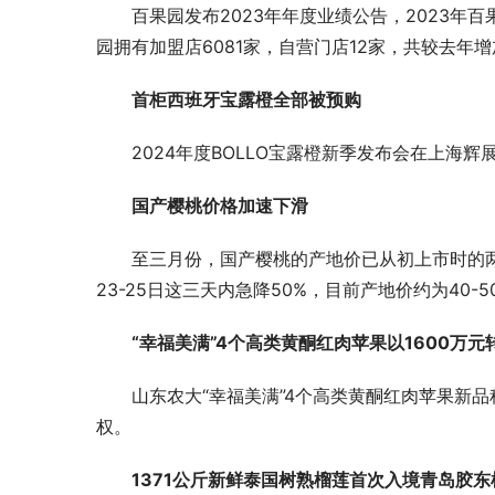
百果园发布2023年年度业绩公告，2023年百
园拥有加盟店6081家，自营门店12家，共较去年增
破局而生！亚果会诚信档口联盟：让好水果
进口榴莲市
卖出好价钱
越南的垄断
首柜西班牙宝露橙全部被预购
2024年度BOLLO宝露橙新季发布会在上
国产樱桃价格加速下滑
至三月份，国产樱桃的产地价已从初上市时的
23-25日这三天内急降50%，目前产地价约为40-5
“幸福美满”4个高类黄酮红肉苹果以1600万
山东农大“幸福美满”4个高类黄酮红肉苹果新
权。
1371公斤新鲜泰国树熟榴莲首次入境青岛胶东