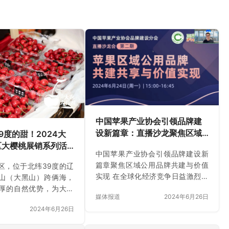
中国苹果产业协会引领品牌建
设新篇章：直播沙龙聚焦区域
9度的甜！2024大
公用品牌共建与价值实现
区大樱桃展销系列活
中国苹果产业协会引领品牌建设新
场盛大启幕在即
篇章聚焦区域公用品牌共建与价值
区，位于北纬39度的辽
实现 在全球化经济竞争日益激烈的
山（大黑山）跨俩海，
今天，区域品牌作为地方经济的重
厚的自然优势，为大连
媒体报道
2024年6月26日
要支柱，扩大地区农产品品牌影响
大樱桃造就了独特小气
2024年6月26日
力和提升农产品附加值的重要抓
件，为金普新区大樱桃
手，其建设与发展成为推动地方经
独一无二的自然条件。