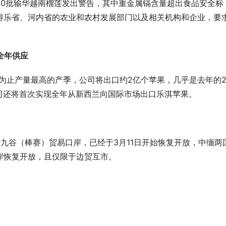
30批输华越南榴莲发出警告，其中重金属镉含量超出食品安全标
得乐省、河内省的农业和农村发展部门以及相关机构和企业，要
全年供应
迎来迄今为止产量最高的产季，公司将出口约2亿个苹果，几乎是去年的
）的公司还将首次实现全年从新西兰向国际市场出口乐淇苹果。
九谷（棒赛）贸易口岸，已经于3月11日开始恢复开放，中缅两
岸恢复开放，且仅限于边贸互市。
？