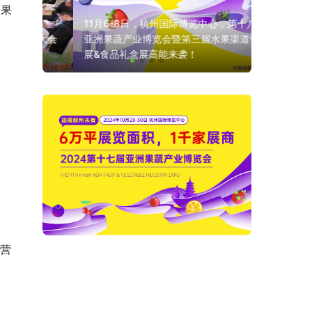
百果
11月6-8日，杭州国际博览中心，第十八届
蓝莓大会
亚洲果蔬产业博览会暨第三届水果渠道食品
展&食品礼盒展高能来袭！
。
月
经营