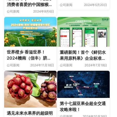
首届亚洲优质林果产业链
消费者喜爱的中国猕猴桃
公司新闻
2024年5月20日
（新疆）大会即将启幕！
十大企业品牌和十大区域
公司新闻
2024年9月6日
品牌是它们！
世界橙乡 香溢世界！
重磅新闻！首个《鲜切水
2024赣南（信丰）脐橙
果用原料果》企业标准正
粤港澳大湾区产销对接大
式发布！
公司新闻
2024年11月18日
公司新闻
2024年7月18日
会即将举办！
第十七届亚果会超全交通
攻略来啦！
遇见未来水果界的超级明
公司新闻
2024年10月16日