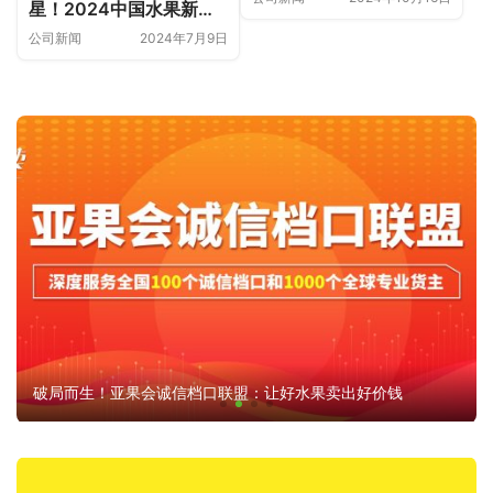
星！2024中国水果新品
种大会，强势来袭
公司新闻
2024年7月9日
破局而生！亚果会诚信档口联盟：让好水果卖出好价钱