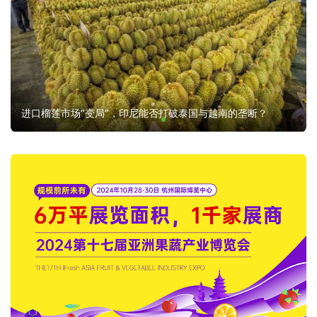
进口榴莲市场“变局”，印尼能否打破泰国与越南的垄断？