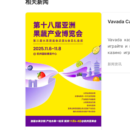
相关新闻
Vavada C
Vavada ка
играйте и
казино иг
с лучшими
新闻资讯
выигрывай
предложе
Получите
бонусам н
бездепози
вознаграж