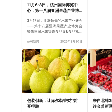
11月6-8日，杭州国际博览中
心，第十八届亚洲果蔬产业博
览会暨第三届水果渠道食品展&
3月17日，亚洲领先的水果产业盛会
食品礼盒展高能来袭！
——第十八届亚洲果蔬产业博览会
暨第三届水果渠道食品展&食品礼盒
展首场官宣新闻发布会隆重举行。
公司新闻
2025年3月20日
本届博览会将于11月6日至8日在杭
州国际博览中心盛大举办，展览规
模全面升级，4万平方米展览面积，
将成为亚洲规模最大的B2B2C水果
展之一。 本届展会以“水果X食品，
跨界融合新趋势”为主题，聚焦水果
与食品的跨界融合，引入全新展
区，全面突破传统模式，为行业人
士打造集产品展示、贸易对接、趋
势研讨、品牌孵化于一体一站式服
务平台。 全新档期 推动全产业链的
来自北纬3
包装创新，让库尔勒香梨“梨”
深度联动 为了更…
连金普新
开得胜
动成都专