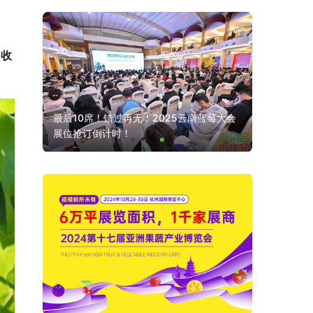
。
回收
破泰国与
最后10席！错过再无！2025云南蓝莓大会
展位抢订倒计时！