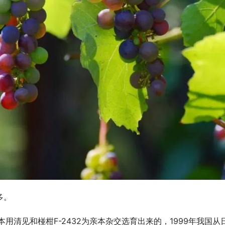
多。
日本用清见和椪柑F-2432为亲本杂交选育出来的，1999年我国从