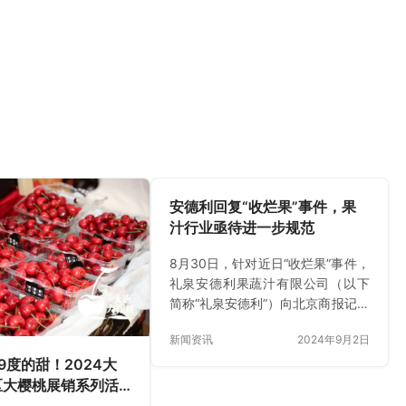
口平均出货量1车6.8米2-3天； 新
疆法兰西西梅 毛重7.0-8.5斤，净重
6.5-8斤，75-85元， 一级中大
果，主流出货规格毛7净6.5…
安德利回复“收烂果”事件，果
汁行业亟待进一步规范
8月30日，针对近日“收烂果”事件，
礼泉安德利果蔬汁有限公司（以下
简称“礼泉安德利”）向北京商报记者
回复称，“本公司注意到近日媒体传
新闻资讯
2024年9月2日
播有关果汁原料果问题的相关信
息。本公司非常重视，已成立工作
9度的甜！2024大
小组开展调查”。 礼泉安德利声明如
区大樱桃展销系列活
下：本公司不存在使用变质水果加
场盛大启幕在即