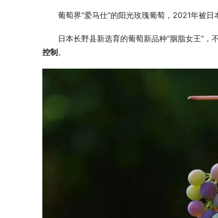
葡萄界“爱马仕”的阳光玫瑰葡萄，2021年被
日本长野县新选育的葡萄新品种“胭脂女王”，
控制
。
11月6-8日，杭州国际博览中心，第十八届
亚洲果蔬产业博览会暨第三届水果渠道食品
破局而生！
展&食品礼盒展高能来袭！
卖出好价钱