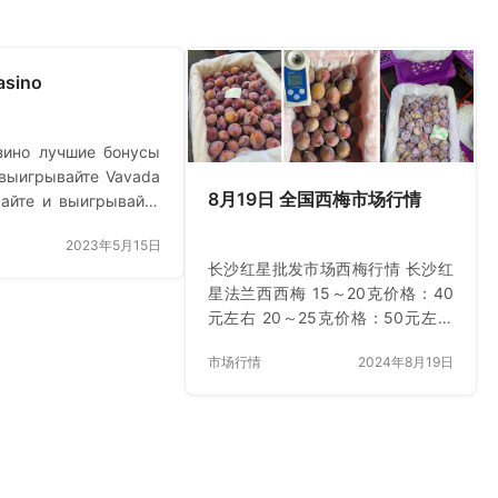
asino
зино лучшие бонусы
 выигрывайте Vavada
8月19日 全国西梅市场行情
райте и выигрывайте
 бонусами Играйте и
2023年5月15日
те с потрясающими
长沙红星批发市场西梅行情 长沙红
ниями от Vavada!
星法兰西西梅 15～20克价格：40
 доступ к щедрым
元左右 20～25克价格：50元左右
а первый депозит и
25克以上价格：65元左右 市场整体
тным
市场行情
2024年8月19日
到货基本是部分4.2的车，走货量还
дениям,…
行，口感各方面可以。 高碑店首衡
农批市场西梅行情 新疆伽师西梅 毛
重4-4.5斤，净重3.5-4.0斤，25-
35元， 中大果一级，主流出货规格
3.5-4斤，市场存量20车左右，档