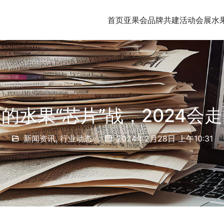
首页
亚果会品牌共建
活动会展
水
的水果“芯片”战，2024会
新闻资讯
,
行业动态
2024年2月28日 上午10:31