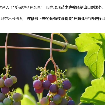
日本列入了“受保护品种名单”，阳光玫瑰
苗木也被限制出口到国外
不能带出长野县，
连修剪下来的葡萄枝条都要“严防死守”的进行
亚果会诚信档口联盟：让好水果
进口榴莲市场“变局”，印尼能否打
越南的垄断？