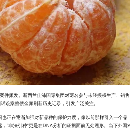
种案件频发。新西兰佳沛国际集团对两名参与未经授权生产、销售
国诉讼案赔偿金额刷新历史记录，引发广泛关注。
国也正在逐渐加强对新品种的保护力度，像以前那样引入一个品
，“非法引种”更是在DNA分析的证据面前无处遁形。当下外国