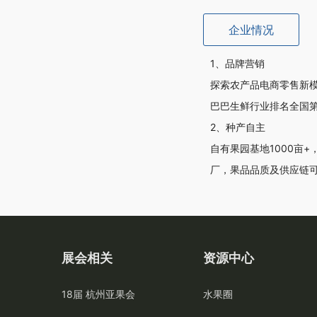
企业情况
1、品牌营销
探索农产品电商零售新模
巴巴生鲜行业排名全国第一
2、种产自主
自有果园基地1000亩
厂，果品品质及供应链
展会相关
资源中心
18届 杭州亚果会
水果圈