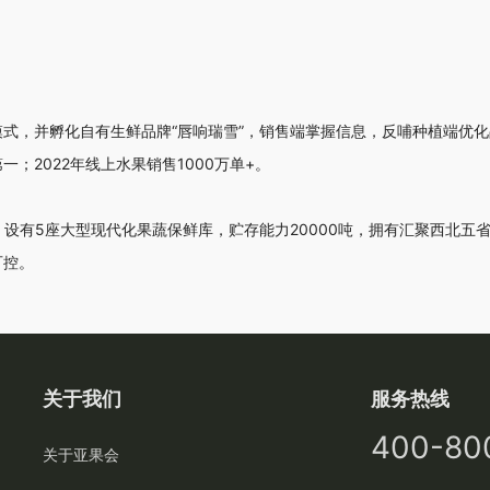
式，并孵化自有生鲜品牌“唇响瑞雪”，销售端掌握信息，反哺种植端优化品
；2022年线上水果销售1000万单+。
+，设有5座大型现代化果蔬保鲜库，贮存能力20000吨，拥有汇聚西北五
可控。
关于我们
服务热线
400-80
关于亚果会