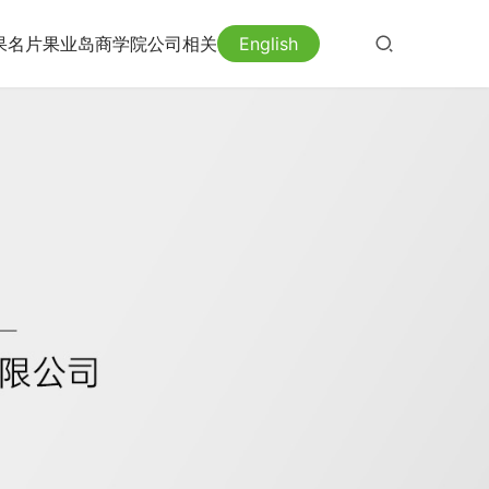
果名片
果业岛
商学院
公司相关
English