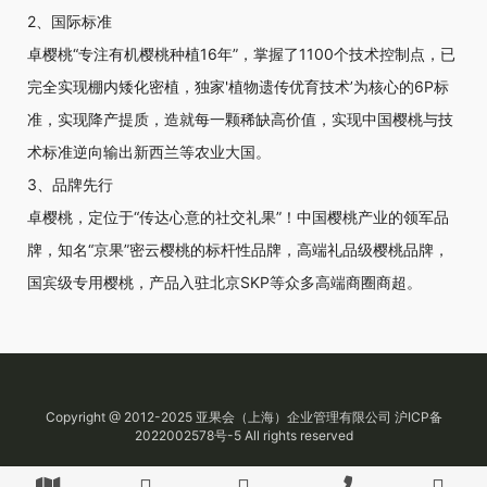
2、国际标准
卓樱桃“专注有机樱桃种植16年”，掌握了1100个技术控制点，已
完全实现棚内矮化密植，独家'植物遗传优育技术’为核心的6P标
准，实现降产提质，造就每一颗稀缺高价值，实现中国樱桃与技
术标准逆向输出新西兰等农业大国。
3、品牌先行
卓樱桃，定位于“传达心意的社交礼果”！中国樱桃产业的领军品
牌，知名“京果”密云樱桃的标杆性品牌，高端礼品级樱桃品牌，
国宾级专用樱桃，产品入驻北京SKP等众多高端商圈商超。
Copyright @ 2012-2025
亚果会
（上海）企业管理有限公司
沪ICP备
2022002578号-5
All rights reserved