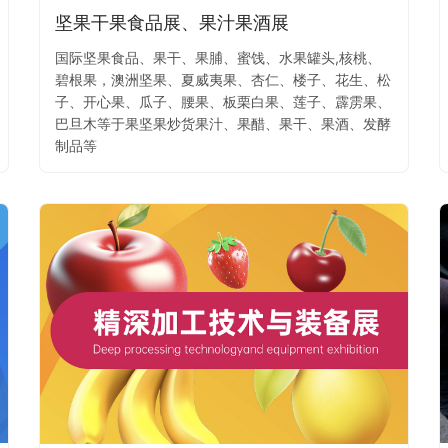
坚果干果食品展、果汁果酒展
国际坚果食品、果干、果脯、蜜饯、水果罐头,核桃、
碧根果，澳洲坚果、夏威夷果、杏仁、楼子、花生、松
子、开心果、瓜子、腰果、板栗白果、莲子、霹雳果、
巴旦木等于果坚果炒货果汁、果醋、果干、果酒、发酵
制品等