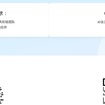
求：
供应链团队
a)会
销合作