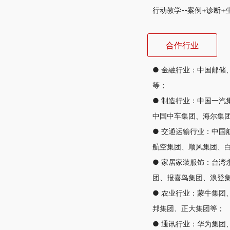
行动教学--案例+诊断+
合作行业
● 金融行业：中国邮
等；
● 制造行业：中国一
中国中车集团、海尔集
● 交通运输行业：中
航空集团、顺风集团、
● 家居家装服饰：台
团、报喜鸟集团、浪登
● 农业行业：蒙牛集
邦集团、正大集团等；
● 通讯行业：华为集