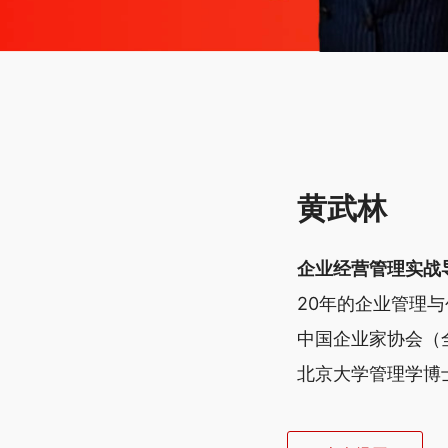
黄武林
企业经营管理实战
20年的企业管理
中国企业家协会（
北京大学管理学博