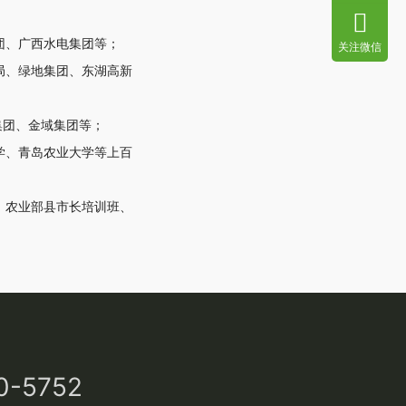
团、广西水电集团等；
关注微信
局、绿地集团、东湖高新
集团、金域集团等；
学、青岛农业大学等上百
、农业部县市长培训班、
0-5752