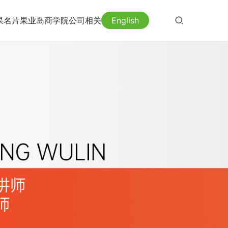
果名片
果业岛
商学院
公司相关
English