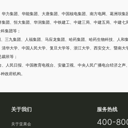
网、华力集团、华能集团、大唐集团、中国核电集团、南方电网、葛洲坝集
远洋集团、恒大集团、华润集团、中铁建工、中建三局、中建五局、中建七
金科集团等；
团、三九集团、人福集团、马应龙集团、哈药集团、哈药生物科技、人和
学、清华大学、中国人民大学、复旦大学等、浙江大学、西安交大、暨南大
A总裁班等；
视台、人民日报、中国教育电视台、安徽卫视、中央人民广播电台经济之声
各种政府机构。
关于我们
服务热线
400-80
关于亚果会