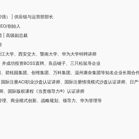
0强） | 供应链与运营部部长
CEO/创始人
 | 高级副总裁
部
浙江大学、西安交大、暨南大学、华为大学特聘讲师
，并成功投资BOSS直聘、良品铺子、三只松鼠等企业
团、碧桂园集团、创维集团、万科集团、温州康奈集团等知名企业长期合
国际注册ACI职业沙盘认证讲师、国际注册情境模式沙盘认证讲师、日产训
讲师、国际版权课程《当责领导力®》认证讲师
管理、商业模式创新、战略规划、领导力、华为管理等