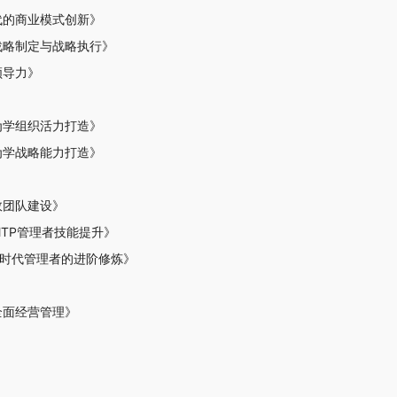
代的商业模式创新》
战略制定与战略执行》
领导力》
为学组织活力打造》
为学战略能力打造》
效团队建设》
TP管理者技能提升》
A时代管理者的进阶修炼》
全面经营管理》