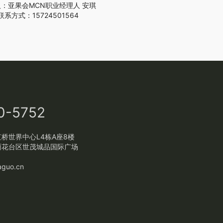
：亚果会MCN职业经理人 安琪
联系方式：15724501564
0-5752
桥世界中心L4栋A座8楼
雨花台区世茂城品国际广场
guo.cn