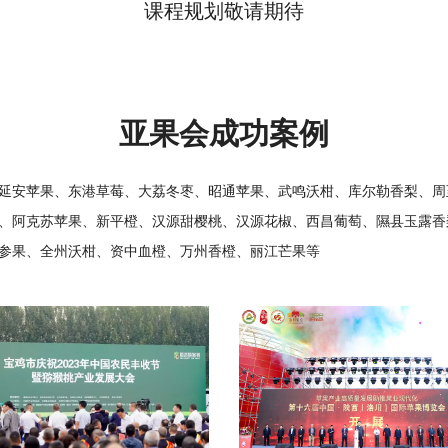
课程规划敬请期待
亚果会成功案例
延安苹果、东港草莓、大荔冬枣、昭通苹果、武鸣沃柑、库尔勒香梨、周
、阿克苏苹果、新平橙、汉源甜樱桃、汉源花椒、西昌葡萄、隰县玉露香
参果、全州沃柑、资中血橙、万州香橙、丽江芒果等