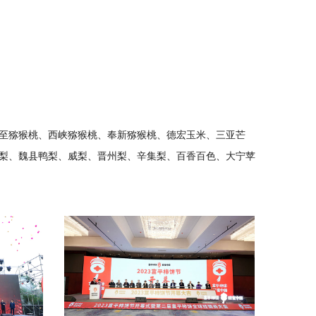
至猕猴桃、西峡猕猴桃、奉新猕猴桃、德宏玉米、三亚芒
梨、魏县鸭梨、威梨、晋州梨、辛集梨、百香百色、大宁苹