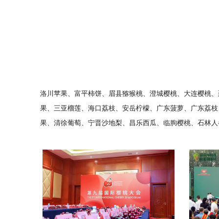
洛川苹果、富平柿饼、眉县猕猴桃、澄城樱桃、大连樱桃、
果、三亚榴莲、海口荔枝、安岳柠檬、广东菠萝、广东荔枝
果、清徐葡萄、宁晋沙地梨、昌乐西瓜、临朐樱桃、石林人