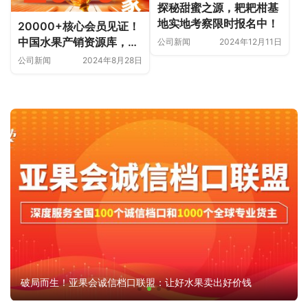
探秘甜蜜之源，耙耙柑基
地实地考察限时报名中！
20000+核心会员见证！
中国水果产销资源库，让
公司新闻
2024年12月11日
水果生意不苦！
公司新闻
2024年8月28日
破局而生！亚果会诚信档口联盟：让好水果卖出好价钱