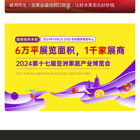
破局而生！亚果会诚信档口联盟：让好水果卖出好价钱