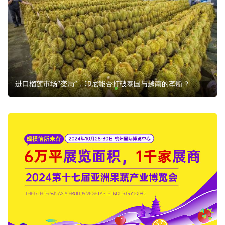
进口榴莲市场“变局”，印尼能否打破泰国与越南的垄断？