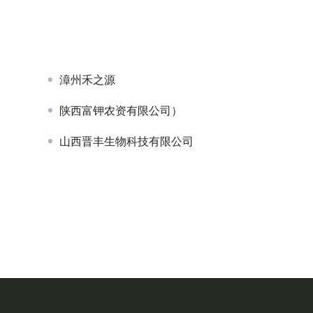
亚果会诚信档口联盟：让好水果
进口榴莲市场“变局”，印尼能否打
越南的垄断？
漳州禾之源
陕西富钾农资有限公司）
山西晋丰生物科技有限公司