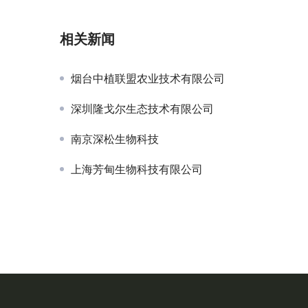
11月6-8日，杭州国际博览中心，第十八届
相关新闻
亚洲果蔬产业博览会暨第三届水果渠道食品
破局而生！
展&食品礼盒展高能来袭！
卖出好价钱
烟台中植联盟农业技术有限公司
深圳隆戈尔生态技术有限公司
南京深松生物科技
上海芳甸生物科技有限公司