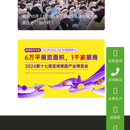
破泰国与
最后10席！错过再无！2025云南蓝莓大会
展位抢订倒计时！
在线咨询
咨询电话
水果名片
资源库