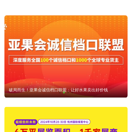
破局而生！亚果会诚信档口联盟：让好水果卖出好价钱