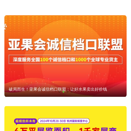
破局而生！亚果会诚信档口联盟：让好水果卖出好价钱