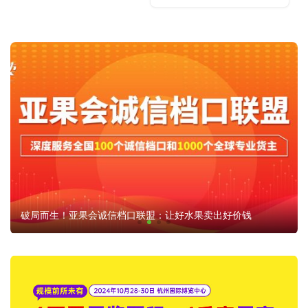
破局而生！亚果会诚信档口联盟：让好水果卖出好价钱