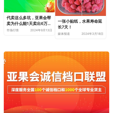
代卖这么多坑，亚果会帮
一张小贴纸，水果寿命延
卖为什么能1天卖出6万多
长7天！
货？
市场行情
2024年9月13日
媒体报道
2024年3月18日