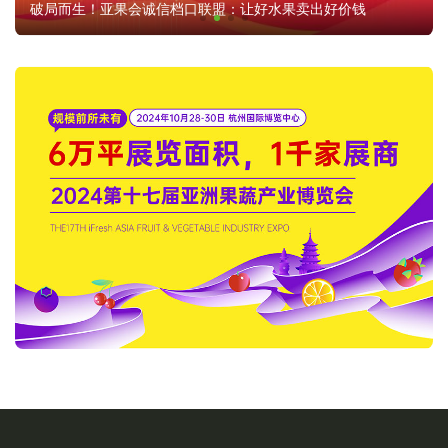
破局而生！亚果会诚信档口联盟：让好水果卖出好价钱