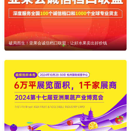
破局而生！亚果会诚信档口联盟：让好水果卖出好价钱