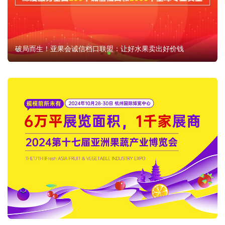
进口榴莲市场“变局”，印尼能否打破泰国与越南的垄断？