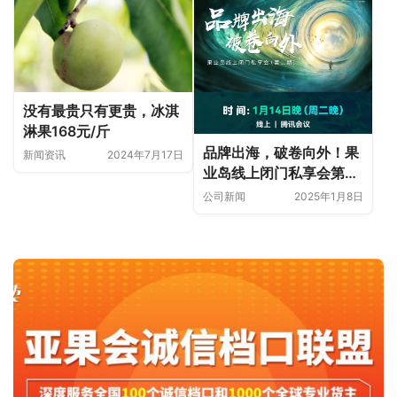
没有最贵只有更贵，冰淇
淋果168元/斤
品牌出海，破卷向外！果
新闻资讯
2024年7月17日
业岛线上闭门私享会第二
期
公司新闻
2025年1月8日