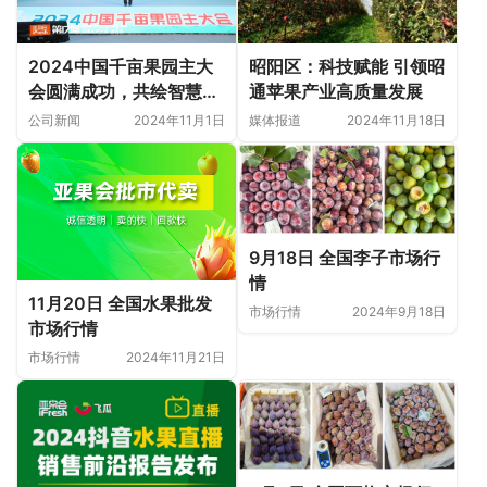
2024中国千亩果园主大
昭阳区：科技赋能 引领昭
会圆满成功，共绘智慧农
通苹果产业高质量发展
业新蓝图
公司新闻
2024年11月1日
媒体报道
2024年11月18日
9月18日 全国李子市场行
情
11月20日 全国水果批发
市场行情
2024年9月18日
市场行情
市场行情
2024年11月21日