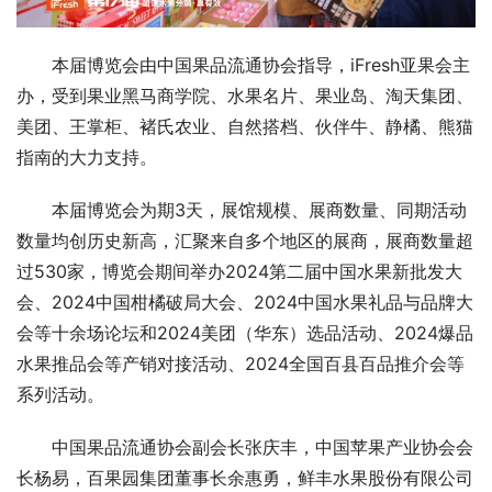
本届博览会由中国果品流通协会指导，iFresh亚果会主
办，受到果业黑马商学院、水果名片、果业岛、淘天集团、
美团、王掌柜、褚氏农业、自然搭档、伙伴牛、静橘、熊猫
指南的大力支持。
本届博览会为期3天，展馆规模、展商数量、同期活动
数量均创历史新高，汇聚来自多个地区的展商，展商数量超
过530家，博览会期间举办2024第二届中国水果新批发大
会、2024中国柑橘破局大会、2024中国水果礼品与品牌大
会等十余场论坛和2024美团（华东）选品活动、2024爆品
水果推品会等产销对接活动、2024全国百县百品推介会等
系列活动。
中国果品流通协会副会长张庆丰，中国苹果产业协会会
长杨易，百果园集团董事长余惠勇，鲜丰水果股份有限公司