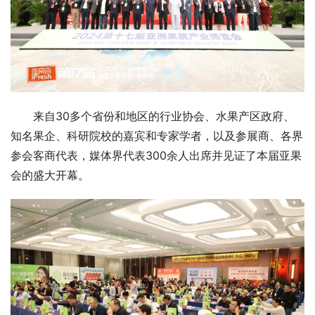
来自30多个省份和地区的行业协会、水果产区政府、
知名果企、科研院校的嘉宾和专家学者，以及参展商、各界
参会客商代表，媒体界代表300余人出席并见证了本届亚果
会的盛大开幕。