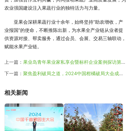
农业强国建设注入果蔬行业的独特活力与力量。
亚果会深耕果蔬行业十余年，始终坚持“助农增收，产
业报国”的使命，不断推陈出新，为水果全产业链从业者提
供资源对接、帮卖服务，通过会员、会展、交易三轴联动，
赋能水果产业链。
上一篇：
果业岛青年果业家私享会暨标杆企业案例探访第二期圆满举行！
下一篇：
聚焦盈利破局之道，2024中国柑橘破局大会成功举办！
相关新闻