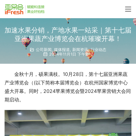
加速水果分销，产地水果一站采｜第十七届
亚洲果蔬产业博览会在杭璀璨开幕！
公司新闻
,
媒体报道
,
新闻资讯
,
行业动态
2024年11月1日 下午2:12
金秋十月，硕果满枝。10月28日，第十七届亚洲果蔬
产业博览会（(以下简称本届博览会）在杭州国家博览中心
盛大开幕。同时，2024苹果博览会暨2024苹果营销大会同
期启动。