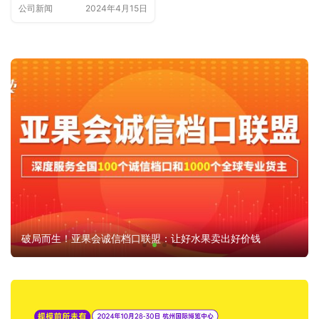
公司新闻
2024年4月15日
破局而生！亚果会诚信档口联盟：让好水果卖出好价钱