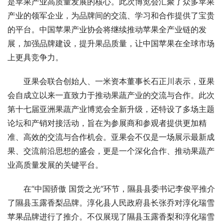
是苹果产业高质量发展的核心。此次博览会汇聚了众多苹果
产业的领军企业，为品牌间的交流、学习和合作提供了宝贵
的平台。中国苹果产业协会将继续推动苹果全产业链的发
展，加强品牌建设，提升果品质量，让中国苹果在全球市场
上更具竞争力。
亚果会联合创始人、一米资本董事长石正川表示，亚果
会自成立以来一直致力于推动果蔬产业的交流与合作。此次
第十七届亚洲果蔬产业博览会全新升级，还特设了多场主题
论坛和产销对接活动，旨在为参展商和参观者提供更加精
准、高效的交流与合作机会。亚果会不仅是一场展示最新成
果、交流前沿思想的盛会，更是一个深化合作、推动果蔬产
业高质量发展的关键平台。
在“中国骄傲 国货之光”环节，隰县县委书记李俊平推介
了隰县玉露香梨品牌。淳化县人民政府县长张乔对淳化瑞雪
苹果品牌进行了推介。不仅展现了隰县玉露香梨和淳化瑞雪