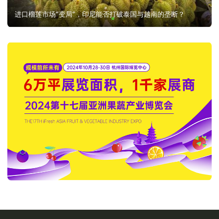
进口榴莲市场“变局”，印尼能否打破泰国与越南的垄断？