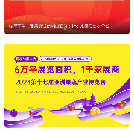
进口榴莲市场“变局”，印尼能否打破泰国与越南的垄断？