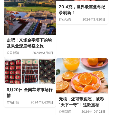
20.4克，世界最重蓝莓纪
录刷新！
行业动态
2024年3月20日
走吧！来场金字塔下的埃
及果业深度考察之旅
公司新闻
2024年3月9日
9月20日 全国苹果市场行
情
无核，还可带皮吃，被称
市场行情
2024年9月20日
“天下一奇”！这款蜜桔必
须PICK
公司新闻
2024年10月21日