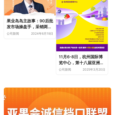
果业岛岛主故事：90后批
发市场操盘手，采销两端
数字化引领批发市场创新
公司新闻
2024年6月19日
升级
11月6-8日，杭州国际博
览中心，第十八届亚洲果
蔬产业博览会暨第三届水
公司新闻
2025年3月20日
果渠道食品展&食品礼盒
展高能来袭！