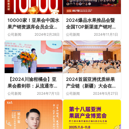
2024爆品水果推品会暨
10000家！亚果会中国水
全国TOP新渠道产销对接
果产销资源库会员企业新
会圆满成功，共探水果产
突破！
公司新闻
2024年11月1日
公司新闻
2024年2月28日
业新机遇
【2024川渝柑橘会】亚
2024首届亚洲优质林果
果会蔡剑菲：从流通市场
产业链（新疆）大会在疆
的角度来看柑橘机遇与挑
圆满成功
公司新闻
2024年7月1日
公司新闻
2024年5月27日
战