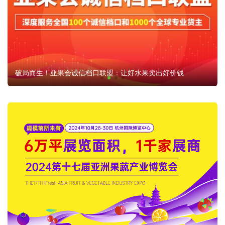
破局而生！亚果会诚信档口联盟：让好水果卖出好价钱