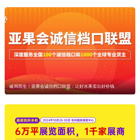
破局而生！亚果会诚信档口联盟：让好水果卖出好价钱