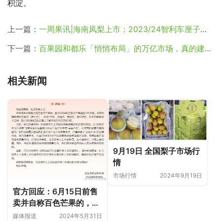
积淀。
上一篇：
一周果讯|海南凤梨上市；2023/24智利车厘子销售季落下帷幕；秘鲁蓝莓平均价格上涨超80%
下一篇：
百果园和都乐「悄悄布局」的万亿市场，真的建议你别错过
相关新闻
9月19日 全国梨子市场行
情
市场行情
2024年9月19日
官方回应：6月15日前售
卖并自称百色芒果的，均
属虚假销售
媒体报道
2024年5月31日