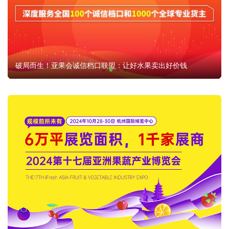
进口榴莲市场“变局”，印尼能否打破泰国与越南的垄断？