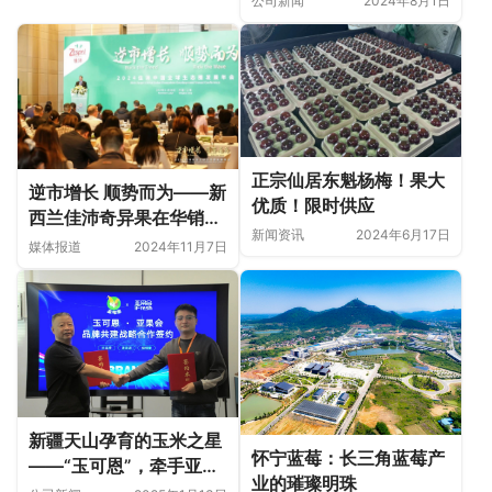
公司新闻
2024年8月1日
正宗仙居东魁杨梅！果大
逆市增长 顺势而为——新
优质！限时供应
西兰佳沛奇异果在华销量
新闻资讯
2024年6月17日
实现里程碑式跨越！
媒体报道
2024年11月7日
新疆天山孕育的玉米之星
怀宁蓝莓：长三角蓝莓产
——“玉可恩”，牵手亚果
业的璀璨明珠
会达成品牌共建战略合