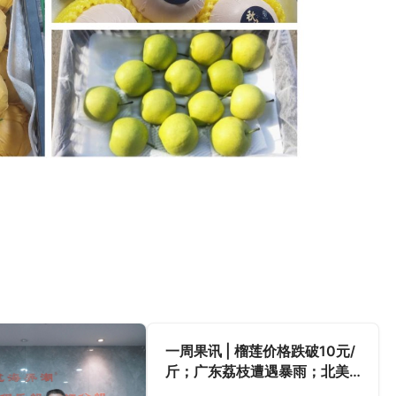
一周果讯 | 榴莲价格跌破10元/
斤；广东荔枝遭遇暴雨；北美
推出2款粉色蓝莓新品种