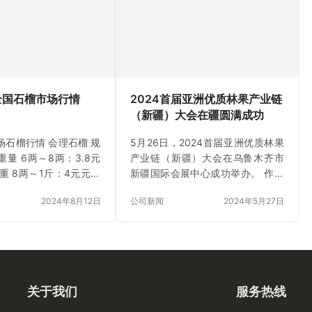
品大会合作事宜进行深
此次拜访中，iFresh亚
笔海弄潮就中国水果礼
发展潜力进行了深入探
sh亚果会创…
 全国石榴市场行情
2024首届亚洲优质林果产业链
（新疆）大会在疆圆满成功
场石榴行情 会理石榴 规
5月26日，2024首届亚洲优质林果
量 6两～8两：3.8元
产业链（新疆）大会在乌鲁木齐市
重 8两～1斤：4元元左
新疆国际会展中心成功举办。 作为
 1斤～1.2斤：4.5元左
2024亚洲果蔬产业博览会（新疆）
2024年8月12日
公司新闻
2024年5月27日
重 市场到货量比较多，还
的重要组成部分，本次大会旨在促
，8两起，大概在5.2元
进亚洲范围内林果产业链的交流与
货，18斤毛重；市场走
合作，推动新疆林果产业的创新发
上来；中规中矩。
展。来自林果领域的科研院校专家
学者、生产种植企业负责人、进出
口贸易企业、批发商、大型商超、
关于我们
服务热线
生鲜电商采购部门负责人、新农人
代表、技术与服务企业负责人等