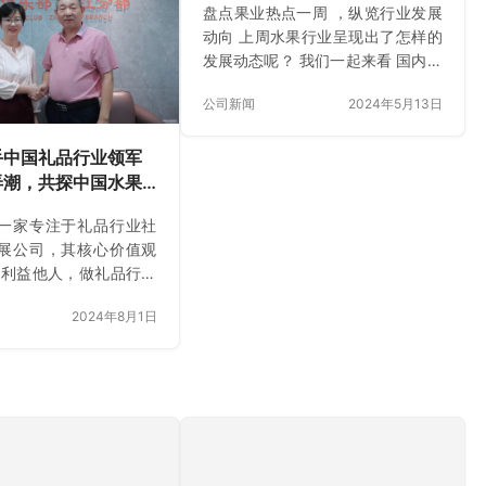
盘点果业热点一周 ，纵览行业发展
动向 上周水果行业呈现出了怎样的
发展动态呢？ 我们一起来看 国内新
闻 榴莲价格跌破10元/斤 伴随更多
公司新闻
2024年5月13日
榴莲成熟上市，榴莲价格继续走
低，目前市场中的榴莲基本都是金
枕，一个星期前，每公斤批发价在
手中国礼品行业领军
30元到40元之间，最近已跌至15至
弄潮，共探中国水果
25元之间。 广东300吨“冻眠荔枝”
遇
一家专注于礼品行业社
解冻上市 这些荔枝采摘于去年6月
展公司，其核心价值观
份，通过超低温保鲜锁鲜冻眠技术
计利益他人，做礼品行业
已“冻眠”10个月之久，解冻后，色
”。正是基于这样的理
香味可保持八九成以上，能够有效
2024年8月1日
潮致力于推动礼品行业
满足消费者四季享用新鲜荔枝的需
，为行业内的企业和个
求。 广东荔枝遭遇暴雨、冰雹，果
的服务和支持。 7月30
农损失惨重 近期…
sh亚果会创始人蔡剑菲与高
士平一行拜访了笔海弄
次拜访旨在探讨交流礼
展潜力，并就2024中国