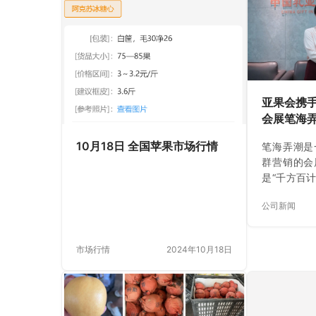
亚果会携
会展笔海
礼品新机
10月18日 全国苹果市场行情
笔海弄潮是
群营销的会
是“千方百
的爱心大使
公司新闻
念，笔海弄
的健康发展
人提供优质
市场行情
2024年10月18日
日，iFre
级合伙人刘
潮公司，此
品行业的发