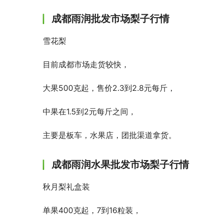
11月6-8
成都雨润批发市场梨子行情
亚洲果蔬产
展&食品礼
雪花梨
目前成都市场走货较快，
大果500克起，售价2.3到2.8元每斤，
中果在1.5到2元每斤之间，
主要是板车，水果店，团批渠道拿货。
成都雨润水果批发市场梨子行情
秋月梨礼盒装
单果400克起，7到16粒装，