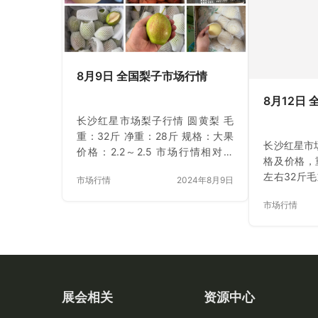
首届水果礼
入交流。 在
果会团队与
品行业的
讨。 iFre
8月9日 全国梨子市场行情
8月12日
长沙红星市场梨子行情 圆黄梨 毛
重：32斤 净重：28斤 规格：大果
长沙红星市
价格：2.2～2.5 市场行情相对稳
格及价格，重
定，货量充足，走货量一般； 红香
左右32斤毛
市场行情
2024年8月9日
酥梨 毛重：30斤 净重：26斤 规
右36斤毛重
格：大果 价格：1.8～2.2 市场行情
市场行情
右26斤毛
相对稳定，货量充足，走货量一
有纸箱装的
般。 西安雨润水果批发市场梨子行
左右，精品
情 丰水梨 毛重价2.6-2.8元/斤，毛
货量还没有
重38斤/件，皮重4斤，货源充足，
价格稳定。 东莞下桥市场梨子行情
皇冠梨 40_42头，29斤总重，净果
展会相关
资源中心
25斤，4两以上的果，售价80_85