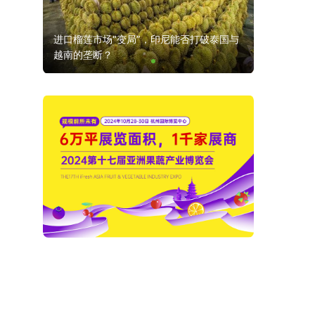
好水果
进口榴莲市场“变局”，印尼能否打破泰国与
最后10席
越南的垄断？
展位抢订倒