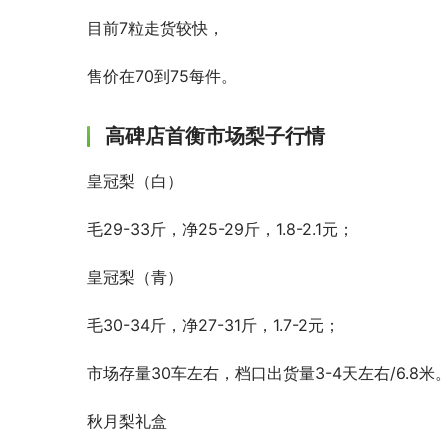
目前7粒走货较快，
售价在70到75每件。
高碑店首衡市场梨子行情
皇冠梨（白）
毛29-33斤，净25-29斤，1.8-2.1元；
皇冠梨（青）
毛30-34斤，净27-31斤，1.7-2元；
市场存量30车左右，档口出货量3-4天左右/6.8米
秋月梨礼盒