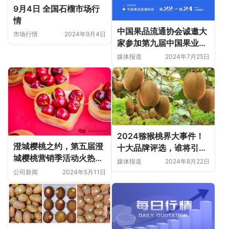
9月4日 全国石榴市场行
情
中国果品流通协会诚邀大
市场行情
2024年9月4日
家参加第九届中国果业品
牌大会！
媒体报道
2024年7月25日
2024猕猴桃界大事件！
澄城樱桃之约，第五届澄
十大品牌评选，谁将引领
城樱桃营销季活动火热进
潮流？
媒体报道
2024年8月22日
行中！
公司新闻
2024年5月11日