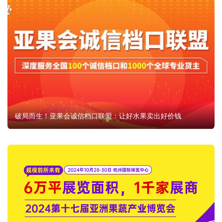
破局而生！亚果会诚信档口联盟：让好水果卖出好价钱