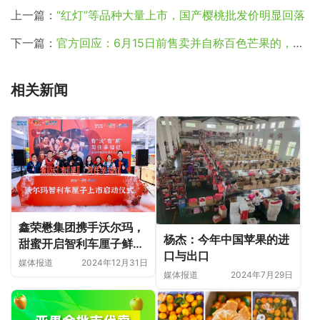
上一篇：
“红灯”等品种大量上市，国产樱桃批发价明显回落
下一篇：
官方回应：6月15日前售卖并自称百色芒果的，均属虚假销售
相关新闻
鑫荣懋集团携手沃尔玛，
杨杰：今年中国苹果的进
甜蜜开启智利车厘子鲜享
口与出口
盛宴
媒体报道
2024年12月31日
媒体报道
2024年7月29日