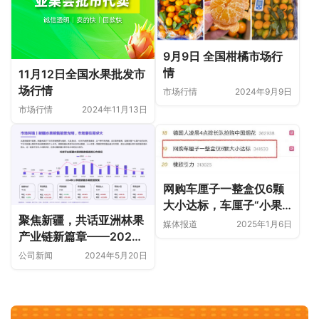
9月9日 全国柑橘市场行
情
11月12日全国水果批发市
场行情
市场行情
2024年9月9日
市场行情
2024年11月13日
网购车厘子一整盒仅6颗
大小达标，车厘子“小果
聚焦新疆，共话亚洲林果
充大果” 登上热搜！
媒体报道
2025年1月6日
产业链新篇章——2024
首届亚洲优质林果产业链
公司新闻
2024年5月20日
（新疆）大会即将启幕！