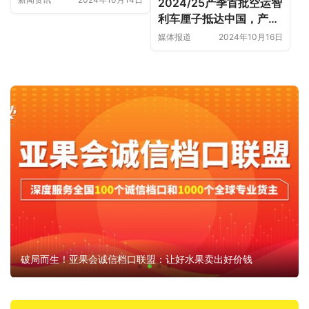
2024/25产季首批空运智
利车厘子抵达中国，产量
同比增长59%，将创历史
媒体报道
2024年10月16日
记录
破局而生！亚果会诚信档口联盟：让好水果卖出好价钱