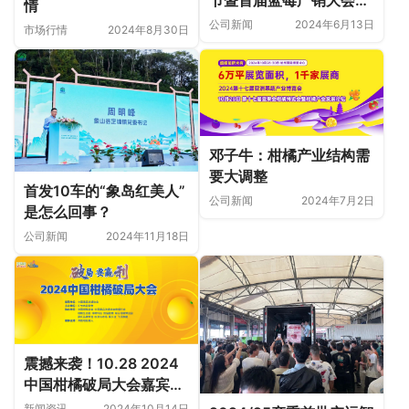
情
功举办
公司新闻
2024年6月13日
市场行情
2024年8月30日
邓子牛：柑橘产业结构需
要大调整
首发10车的“象岛红美人”
公司新闻
2024年7月2日
是怎么回事？
公司新闻
2024年11月18日
震撼来袭！10.28 2024
中国柑橘破局大会嘉宾阵
容首发
新闻资讯
2024年10月14日